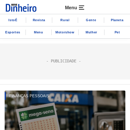
Menu
IstoÉ
Revista
Rural
Gente
Planeta
Esportes
Menu
Motorshow
Mulher
Pet
FINANÇAS PESSOAIS