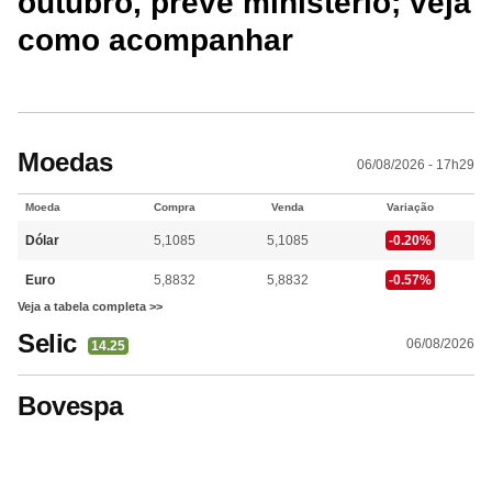
outubro, prevê ministério; veja
como acompanhar
Moedas
06/08/2026 - 17h29
Moeda
Compra
Venda
Variação
Dólar
5,1085
5,1085
-0.20%
Euro
5,8832
5,8832
-0.57%
Veja a tabela completa >>
Selic
06/08/2026
14.25
Bovespa