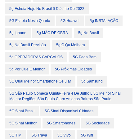
5g Estreia Hoje No Brasil 6 D Julho De 2022
5G Estreia Nesta Quarta
5G Huawei
5g INSTALAÇÃO
5g Iphone
5g MÃO DE OBRA
5g No Brasil
5g No Brasil Previsão
5g O Qu Melhora
5g OPERADORAS GARGALOS
5G Pega Bem
5g Por Que É Melhor
5G Próximas Cidades
5G Qual Melhor Smartphone Celular
5g Samsung
5G São Paulo Começa Quinta-Feira 4 De Julho.l 5G Melhor Sinal
Melhor Regiões São Paulo Claro Antenas Bairros São Paulo
5G Sinal Brasil
5G Sinal Disponível Cidades
5G Sinal Melhor
5G Smartphones
5G Sociedade
5G TIM
5G Trava
5G Vivo
5G Wifi