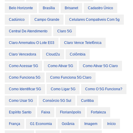
Belo Horizonte
Brasília
Brisanet
Cadastro Único
Cadúnico
Campo Grande
Celulares Compativeis Com 5g
Central De Atendimento
Claro 5G
Claro Arrematou O Lote E03
Claro Vence Telefônica
Claro Vencedora
Cloud2u
Colômbia
Como Acessar 5G
Como Ativar 5G
Como Ativar 5G Claro
Como Funciona 5G
Como Funciona 5G Claro
Como Identificar 5G
Como Ligar 5G
Como O 5G Funciona?
Como Usar 5G
Consórcio 5G Sul
Curitiba
Espírito Santo
Faixa
Florianópolis
Fortaleza
França
G1 Economia
Goiânia
Imagem
Início