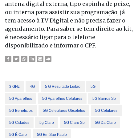
antena digital externa, tipo espinha de peixe,
ou interna para assistir sua programação, já
tem acesso à TV Digital e não precisa fazer o
agendamento. Para saber se tem direito ao kit,
é necessário ligar para o telefone
disponibilizado e informar o CPF.
3 GHz
4G
5 G Resultado Leilão
5G
5G Aparelhos
5G Aparelhos Celulares
5G Bairros Sp
5G Benefícios
5G Celeulares Obsoletos
5G Celulares
5G Cidades
5g Claro
5G Claro Sp
5G Da Claro
5G É Caro
5G Em São Paulo