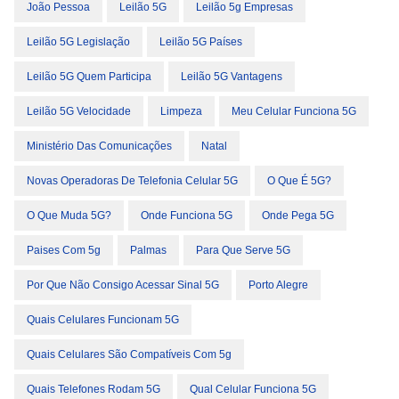
João Pessoa
Leilão 5G
Leilão 5g Empresas
Leilão 5G Legislação
Leilão 5G Países
Leilão 5G Quem Participa
Leilão 5G Vantagens
Leilão 5G Velocidade
Limpeza
Meu Celular Funciona 5G
Ministério Das Comunicações
Natal
Novas Operadoras De Telefonia Celular 5G
O Que É 5G?
O Que Muda 5G?
Onde Funciona 5G
Onde Pega 5G
Paises Com 5g
Palmas
Para Que Serve 5G
Por Que Não Consigo Acessar Sinal 5G
Porto Alegre
Quais Celulares Funcionam 5G
Quais Celulares São Compatíveis Com 5g
Quais Telefones Rodam 5G
Qual Celular Funciona 5G