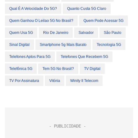
Qual É A Velocidade Do 5G?
Quanto Custa 5G Claro
Quem Ganhou O Leilao 5G No Brasil?
Quem Pode Acessar 5G
Quem Usa 5G
Rio De Janeiro
Salvador
São Paulo
Sinal Digital
Smartphone 5g Mais Barato
Tecnologia 5G
Telefones Aptos Para 5G
Telefones Que Recebem 5G
Telefônica 5G
Tem 5G No Brasil?
TV Digital
TV Por Assinatura
Vitória
Winity II Telecom