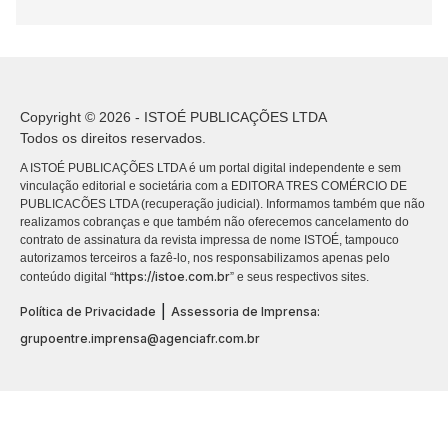
Copyright © 2026 - ISTOÉ PUBLICAÇÕES LTDA
Todos os direitos reservados.
A ISTOÉ PUBLICAÇÕES LTDA é um portal digital independente e sem
vinculação editorial e societária com a EDITORA TRES COMÉRCIO DE
PUBLICACÕES LTDA (recuperação judicial). Informamos também que não
realizamos cobranças e que também não oferecemos cancelamento do
contrato de assinatura da revista impressa de nome ISTOÉ, tampouco
autorizamos terceiros a fazê-lo, nos responsabilizamos apenas pelo
https://istoe.com.br
conteúdo digital “
” e seus respectivos sites.
|
Política de Privacidade
Assessoria de Imprensa:
grupoentre.imprensa@agenciafr.com.br