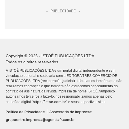
Copyright © 2026 - ISTOÉ PUBLICAÇÕES LTDA
Todos os direitos reservados.
A ISTOÉ PUBLICAÇÕES LTDA é um portal digital independente e sem
vinculação editorial e societária com a EDITORA TRES COMÉRCIO DE
PUBLICACÕES LTDA (recuperação judicial). Informamos também que não
realizamos cobranças e que também não oferecemos cancelamento do
contrato de assinatura da revista impressa de nome ISTOÉ, tampouco
autorizamos terceiros a fazê-lo, nos responsabilizamos apenas pelo
https://istoe.com.br
conteúdo digital “
” e seus respectivos sites.
|
Política de Privacidade
Assessoria de Imprensa:
grupoentre.imprensa@agenciafr.com.br