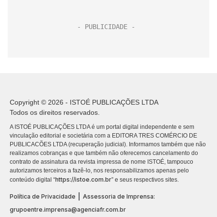
Copyright © 2026 - ISTOÉ PUBLICAÇÕES LTDA
Todos os direitos reservados.
A ISTOÉ PUBLICAÇÕES LTDA é um portal digital independente e sem
vinculação editorial e societária com a EDITORA TRES COMÉRCIO DE
PUBLICACÕES LTDA (recuperação judicial). Informamos também que não
realizamos cobranças e que também não oferecemos cancelamento do
contrato de assinatura da revista impressa de nome ISTOÉ, tampouco
autorizamos terceiros a fazê-lo, nos responsabilizamos apenas pelo
https://istoe.com.br
conteúdo digital “
” e seus respectivos sites.
|
Política de Privacidade
Assessoria de Imprensa:
grupoentre.imprensa@agenciafr.com.br