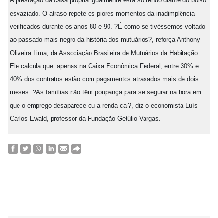
A prestação da casa própria igualmente está sofrendo diante do bolso
esvaziado. O atraso repete os piores momentos da inadimplência
verificados durante os anos 80 e 90. ?É como se tivéssemos voltado
ao passado mais negro da história dos mutuários?, reforça Anthony
Oliveira Lima, da Associação Brasileira de Mutuários da Habitação.
Ele calcula que, apenas na Caixa Econômica Federal, entre 30% e
40% dos contratos estão com pagamentos atrasados mais de dois
meses. ?As famílias não têm poupança para se segurar na hora em
que o emprego desaparece ou a renda cai?, diz o economista Luís
Carlos Ewald, professor da Fundação Getúlio Vargas.