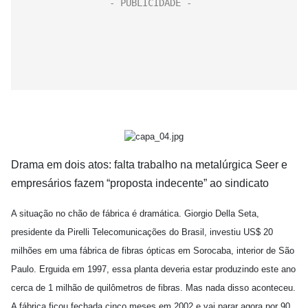
Drama em dois atos: falta trabalho na metalúrgica Seer e
empresários fazem “proposta indecente” ao sindicato
A situação no chão de fábrica é dramática. Giorgio Della Seta,
presidente da Pirelli Telecomunicações do Brasil, investiu US$ 20
milhões em uma fábrica de fibras ópticas em Sorocaba, interior de São
Paulo. Erguida em 1997, essa planta deveria estar produzindo este ano
cerca de 1 milhão de quilômetros de fibras. Mas nada disso aconteceu.
A fábrica ficou fechada cinco meses em 2002 e vai parar agora por 90