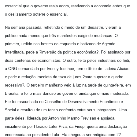
essencial que o governo reaja agora, reativando a economia antes que
o deslizamento soterre o essencial.
Na semana passada, refletindo o medo de um desastre, vieram a
público nada menos que três manifestos exigindo mudanças. O
primeiro, urdido nas hostes da esquerda e batizado de Agenda
Interditada, pede a ?inversão da política econômica?. Foi assinado por
duas centenas de economistas. O outro, feito pelos industriais do Iedi,
a ONG comandada por Ivoncy Ioschpe, tem o título de Ladeira Abaixo
e pede a redução imediata da taxa de juros ?para superar o quadro
recessivo?. O terceiro manifesto veio à luz na tarde de quinta-feira, em
Brasília, e foi o mais danoso ao governo, ainda que o mais moderado.
Ele foi rascunhado no Conselho de Desenvolvimento Econômico e
Social e resultou de um tenso confronto entre seus integrantes. Uma
parte deles, liderada por Antoninho Marmo Trevisan e apoiada
inicialmente por Horácio Lafer Piva, da Fiesp, queria uma declaração
endereçada ao presidente Lula. Ela chegou a ser redigida com 22