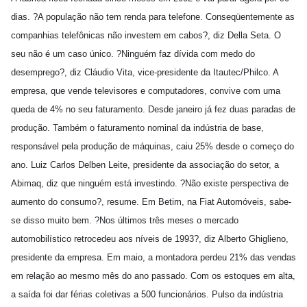
dias. ?A população não tem renda para telefone. Conseqüentemente as
companhias telefônicas não investem em cabos?, diz Della Seta. O
seu não é um caso único. ?Ninguém faz dívida com medo do
desemprego?, diz Cláudio Vita, vice-presidente da Itautec/Philco. A
empresa, que vende televisores e computadores, convive com uma
queda de 4% no seu faturamento. Desde janeiro já fez duas paradas de
produção. Também o faturamento nominal da indústria de base,
responsável pela produção de máquinas, caiu 25% desde o começo do
ano. Luiz Carlos Delben Leite, presidente da associação do setor, a
Abimaq, diz que ninguém está investindo. ?Não existe perspectiva de
aumento do consumo?, resume. Em Betim, na Fiat Automóveis, sabe-
se disso muito bem. ?Nos últimos três meses o mercado
automobilístico retrocedeu aos níveis de 1993?, diz Alberto Ghiglieno,
presidente da empresa. Em maio, a montadora perdeu 21% das vendas
em relação ao mesmo mês do ano passado. Com os estoques em alta,
a saída foi dar férias coletivas a 500 funcionários. Pulso da indústria