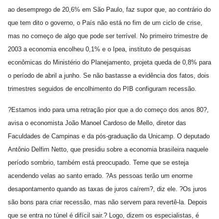
ao desemprego de 20,6% em São Paulo, faz supor que, ao contrário do
que tem dito o governo, o País não está no fim de um ciclo de crise,
mas no começo de algo que pode ser terrível. No primeiro trimestre de
2003 a economia encolheu 0,1% e o Ipea, instituto de pesquisas
econômicas do Ministério do Planejamento, projeta queda de 0,8% para
o período de abril a junho. Se não bastasse a evidência dos fatos, dois
trimestres seguidos de encolhimento do PIB configuram recessão.
?Estamos indo para uma retração pior que a do começo dos anos 80?,
avisa o economista João Manoel Cardoso de Mello, diretor das
Faculdades de Campinas e da pós-graduação da Unicamp. O deputado
Antônio Delfim Netto, que presidiu sobre a economia brasileira naquele
período sombrio, também está preocupado. Teme que se esteja
acendendo velas ao santo errado. ?As pessoas terão um enorme
desapontamento quando as taxas de juros caírem?, diz ele. ?Os juros
são bons para criar recessão, mas não servem para revertê-la. Depois
que se entra no túnel é difícil sair.? Logo, dizem os especialistas, é