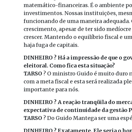
matemático-financeiras. É o ambiente pol
investimentos. Nossas instituições, mesm
funcionando de uma maneira adequada. O
crescimento, apesar de ter sido medíocre
crescer. Mantendo o equilíbrio fiscal e 
haja fuga de capitais.
DINHEIRO ? Há a impressão de que o go
eleitoral. Como fica esta situação?
TARSO
? O ministro Guido é muito duro 
com a meta fiscal e esta será realizada p
importante para nós.
DINHEIRO ? A reação tranqüila do merc
expectativa de continuidade da gestão 
TARSO
? Do Guido Mantega ser uma espéc
DINHEIRO ? Exatamente. Ele seria o h