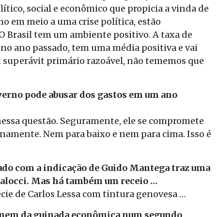
ítico, social e econômico que propicia a vinda de
o em meio a uma crise política, estão
 Brasil tem um ambiente positivo. A taxa de
 no ano passado, tem uma média positiva e vai
um superávit primário razoável, não tememos que
verno pode abusar dos gastos em um ano
nessa questão. Seguramente, ele se compromete
lenamente. Nem para baixo e nem para cima. Isso é
ado com a indicação de Guido Mantega traz uma
Palocci. Mas há também um receio …
ie de Carlos Lessa com tintura genovesa …
omem da guinada econômica num segundo