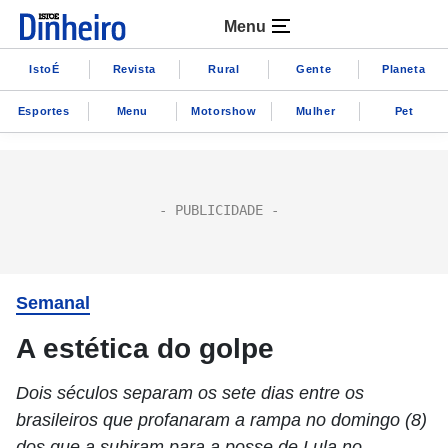
Menu
IstoÉ
Revista
Rural
Gente
Planeta
Esportes
Menu
Motorshow
Mulher
Pet
Semanal
A estética do golpe
Dois séculos separam os sete dias entre os
brasileiros que profanaram a rampa no domingo (8)
dos que a subiram para a posse de Lula no