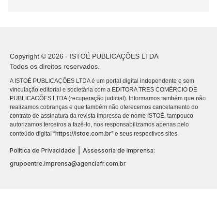
Copyright © 2026 - ISTOÉ PUBLICAÇÕES LTDA
Todos os direitos reservados.
A ISTOÉ PUBLICAÇÕES LTDA é um portal digital independente e sem
vinculação editorial e societária com a EDITORA TRES COMÉRCIO DE
PUBLICACÕES LTDA (recuperação judicial). Informamos também que não
realizamos cobranças e que também não oferecemos cancelamento do
contrato de assinatura da revista impressa de nome ISTOÉ, tampouco
autorizamos terceiros a fazê-lo, nos responsabilizamos apenas pelo
https://istoe.com.br
conteúdo digital “
” e seus respectivos sites.
|
Política de Privacidade
Assessoria de Imprensa:
grupoentre.imprensa@agenciafr.com.br