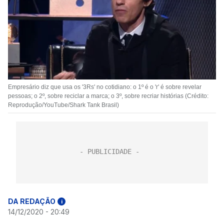
Empresário diz que usa os '3Rs' no cotidiano: o 1º é o 'r' é sobre revelar
pessoas; o 2º, sobre reciclar a marca; o 3º, sobre recriar histórias (Crédito:
Reprodução/YouTube/Shark Tank Brasil)
DA REDAÇÃO
i
14/12/2020 - 20:49