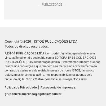
Copyright © 2026 - ISTOÉ PUBLICAÇÕES LTDA
Todos os direitos reservados.
A ISTOÉ PUBLICAÇÕES LTDA é um portal digital independente e sem
vinculação editorial e societária com a EDITORA TRES COMÉRCIO DE
PUBLICACÕES LTDA (recuperação judicial). Informamos também que não
realizamos cobranças e que também não oferecemos cancelamento do
contrato de assinatura da revista impressa de nome ISTOÉ, tampouco
autorizamos terceiros a fazê-lo, nos responsabilizamos apenas pelo
https://istoe.com.br
conteúdo digital “
” e seus respectivos sites.
|
Política de Privacidade
Assessoria de Imprensa:
grupoentre.imprensa@agenciafr.com.br