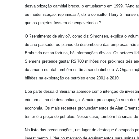
desvalorização cambial brecou o entusiasmo em 1999. ?Ano a
ou modernização, reprimidas?, diz o consultor Harry Simonse
que os projetos fossem desengavetados.?
O ?sentimento de alívio?, como diz Simonsen, explica o volume
do ano passado, os planos de desembolso das empresas não 
Embutida nessa fortuna, há informações óbvias. Os setores lí
Siemens pretende gastar R$ 700 milhões nos próximos três ano
da amarra estatal também estão atraindo dinheiro. A Organizaçã
bilhões na exploração de petróleo entre 2001 e 2010.
Boa parte dessa dinheirama aparece como intenção de investim
crie um clima de desconfiança. A maior preocupação vem dos
economia. Os mais recentes pronunciamentos de Alan Greenspan
temor é o preço do petróleo. Nesse caso, também há sinais de es
Na lista das preocupações, um lugar de destaque é ocupado p
investimento. Líder no mercado de equipamentos para usinas h