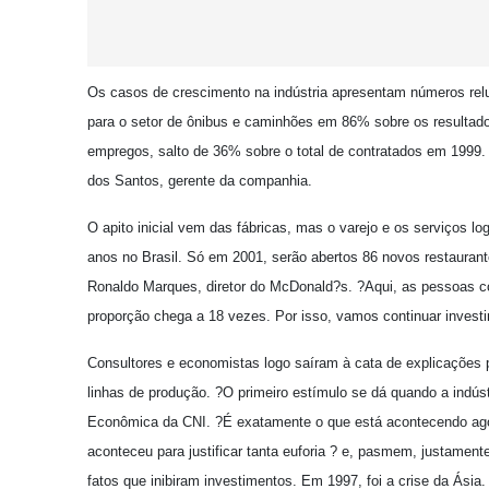
Os casos de crescimento na indústria apresentam números re
para o setor de ônibus e caminhões em 86% sobre os resultad
empregos, salto de 36% sobre o total de contratados em 199
dos Santos, gerente da companhia.
O apito inicial vem das fábricas, mas o varejo e os serviços 
anos no Brasil. Só em 2001, serão abertos 86 novos restaurante
Ronaldo Marques, diretor do McDonald?s. ?Aqui, as pessoas 
proporção chega a 18 vezes. Por isso, vamos continuar investi
Consultores e economistas logo saíram à cata de explicações 
linhas de produção. ?O primeiro estímulo se dá quando a indústr
Econômica da CNI. ?É exatamente o que está acontecendo ago
aconteceu para justificar tanta euforia ? e, pasmem, justament
fatos que inibiram investimentos. Em 1997, foi a crise da Ásia