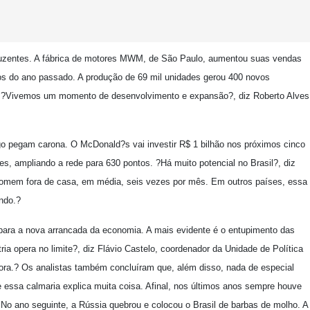
luzentes. A fábrica de motores MWM, de São Paulo, aumentou suas vendas
os do ano passado. A produção de 69 mil unidades gerou 400 novos
9. ?Vivemos um momento de desenvolvimento e expansão?, diz Roberto Alves
logo pegam carona. O McDonald?s vai investir R$ 1 bilhão nos próximos cinco
s, ampliando a rede para 630 pontos. ?Há muito potencial no Brasil?, diz
comem fora de casa, em média, seis vezes por mês. Em outros países, essa
ndo.?
para a nova arrancada da economia. A mais evidente é o entupimento das
ia opera no limite?, diz Flávio Castelo, coordenador da Unidade de Política
ra.? Os analistas também concluíram que, além disso, nada de especial
e essa calmaria explica muita coisa. Afinal, nos últimos anos sempre houve
. No ano seguinte, a Rússia quebrou e colocou o Brasil de barbas de molho. A