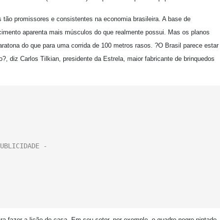
 tão promissores e consistentes na economia brasileira. A base de
escimento aparenta mais músculos do que realmente possui. Mas os planos
atona do que para uma corrida de 100 metros rasos. ?O Brasil parece estar
 diz Carlos Tilkian, presidente da Estrela, maior fabricante de brinquedos
a fazer a lição de casa. Em seu setor, por exemplo, o quadro negro pintado