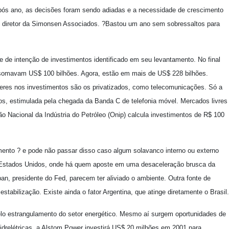
pós ano, as decisões foram sendo adiadas e a necessidade de crescimento
n, diretor da Simonsen Associados. ?Bastou um ano sem sobressaltos para
 de intenção de investimentos identificado em seu levantamento. No final
somavam US$ 100 bilhões. Agora, estão em mais de US$ 228 bilhões.
deres nos investimentos são os privatizados, como telecomunicações. Só a
s, estimulada pela chegada da Banda C de telefonia móvel. Mercados livres
o Nacional da Indústria do Petróleo (Onip) calcula investimentos de R$ 100
ento ? e pode não passar disso caso algum solavanco interno ou externo
 Estados Unidos, onde há quem aposte em uma desaceleração brusca da
, presidente do Fed, parecem ter aliviado o ambiente. Outra fonte de
tabilização. Existe ainda o fator Argentina, que atinge diretamente o Brasil.
elo estrangulamento do setor energético. Mesmo aí surgem oportunidades de
idrelétricas, a Alstom Power investirá US$ 20 milhões em 2001 para