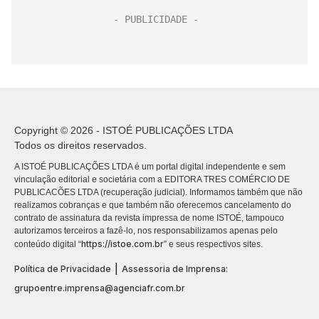
Copyright © 2026 - ISTOÉ PUBLICAÇÕES LTDA
Todos os direitos reservados.
A ISTOÉ PUBLICAÇÕES LTDA é um portal digital independente e sem
vinculação editorial e societária com a EDITORA TRES COMÉRCIO DE
PUBLICACÕES LTDA (recuperação judicial). Informamos também que não
realizamos cobranças e que também não oferecemos cancelamento do
contrato de assinatura da revista impressa de nome ISTOÉ, tampouco
autorizamos terceiros a fazê-lo, nos responsabilizamos apenas pelo
https://istoe.com.br
conteúdo digital “
” e seus respectivos sites.
|
Política de Privacidade
Assessoria de Imprensa:
grupoentre.imprensa@agenciafr.com.br