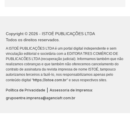
Copyright © 2026 - ISTOÉ PUBLICAÇÕES LTDA
Todos os direitos reservados.
A ISTOÉ PUBLICAÇÕES LTDA é um portal digital independente e sem
vinculação editorial e societária com a EDITORA TRES COMÉRCIO DE
PUBLICACÕES LTDA (recuperação judicial). Informamos também que não
realizamos cobranças e que também não oferecemos cancelamento do
contrato de assinatura da revista impressa de nome ISTOÉ, tampouco
autorizamos terceiros a fazê-lo, nos responsabilizamos apenas pelo
https://istoe.com.br
conteúdo digital “
” e seus respectivos sites.
|
Política de Privacidade
Assessoria de Imprensa:
grupoentre.imprensa@agenciafr.com.br