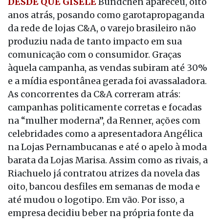
DESDE QUE GISELE
Bündchen apareceu, oito
anos atrás, posando como garotapropaganda
da rede de lojas C&A, o varejo brasileiro não
produziu nada de tanto impacto em sua
comunicação com o consumidor. Graças
àquela campanha, as vendas subiram até 30%
e a mídia espontânea gerada foi avassaladora.
As concorrentes da C&A correram atrás:
campanhas politicamente corretas e focadas
na “mulher moderna”, da Renner, ações com
celebridades como a apresentadora Angélica
na Lojas Pernambucanas e até o apelo à moda
barata da Lojas Marisa. Assim como as rivais, a
Riachuelo já contratou atrizes da novela das
oito, bancou desfiles em semanas de moda e
até mudou o logotipo. Em vão. Por isso, a
empresa decidiu beber na própria fonte da