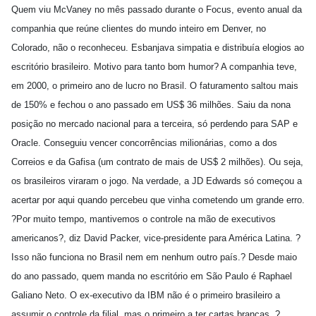
Quem viu McVaney no mês passado durante o Focus, evento anual da
companhia que reúne clientes do mundo inteiro em Denver, no
Colorado, não o reconheceu. Esbanjava simpatia e distribuía elogios ao
escritório brasileiro. Motivo para tanto bom humor? A companhia teve,
em 2000, o primeiro ano de lucro no Brasil. O faturamento saltou mais
de 150% e fechou o ano passado em US$ 36 milhões. Saiu da nona
posição no mercado nacional para a terceira, só perdendo para SAP e
Oracle. Conseguiu vencer concorrências milionárias, como a dos
Correios e da Gafisa (um contrato de mais de US$ 2 milhões). Ou seja,
os brasileiros viraram o jogo. Na verdade, a JD Edwards só começou a
acertar por aqui quando percebeu que vinha cometendo um grande erro.
?Por muito tempo, mantivemos o controle na mão de executivos
americanos?, diz David Packer, vice-presidente para América Latina. ?
Isso não funciona no Brasil nem em nenhum outro país.? Desde maio
do ano passado, quem manda no escritório em São Paulo é Raphael
Galiano Neto. O ex-executivo da IBM não é o primeiro brasileiro a
assumir o controle da filial, mas o primeiro a ter cartas brancas. ?