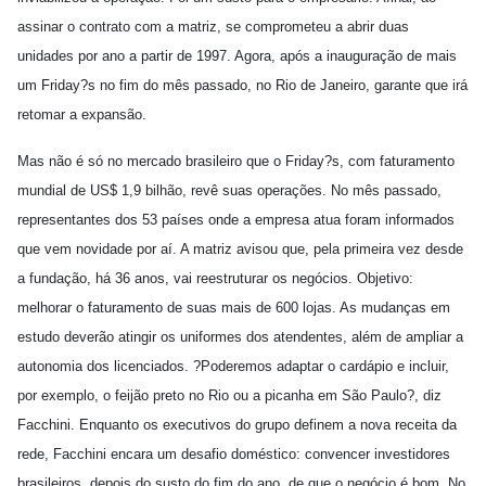
assinar o contrato com a matriz, se comprometeu a abrir duas
unidades por ano a partir de 1997. Agora, após a inauguração de mais
um Friday?s no fim do mês passado, no Rio de Janeiro, garante que irá
retomar a expansão.
Mas não é só no mercado brasileiro que o Friday?s, com faturamento
mundial de US$ 1,9 bilhão, revê suas operações. No mês passado,
representantes dos 53 países onde a empresa atua foram informados
que vem novidade por aí. A matriz avisou que, pela primeira vez desde
a fundação, há 36 anos, vai reestruturar os negócios. Objetivo:
melhorar o faturamento de suas mais de 600 lojas. As mudanças em
estudo deverão atingir os uniformes dos atendentes, além de ampliar a
autonomia dos licenciados. ?Poderemos adaptar o cardápio e incluir,
por exemplo, o feijão preto no Rio ou a picanha em São Paulo?, diz
Facchini. Enquanto os executivos do grupo definem a nova receita da
rede, Facchini encara um desafio doméstico: convencer investidores
brasileiros, depois do susto do fim do ano, de que o negócio é bom. No