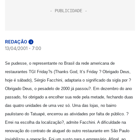
REDAÇÃO
i
13/04/2001 - 7:00
Se pudesse, o representante no Brasil da rede americana de
restaurantes TGI Friday?s (Thanks God, It’s Friday ? Obrigado Deus,
hoje é sábado), Sérgio Facchini, adaptaria o significado da sigla por ?
Obrigado Deus, o pesadelo de 2000 já passou?. Em dezembro do ano
passado, foi obrigado a encolher sua rede pela metade, fechando duas
das quatro unidades de uma vez só. Uma das lojas, no bairro
paulistano do Tatuapé, encerrou as atividades por falta de público. ?
Errei na escolha da localização?, admite Facchini. A dificuldade na
renovação do contrato de aluguel do outro restaurante em São Paulo
inviabilizou a operação. Foi um susto para o empresário. Afinal, ao