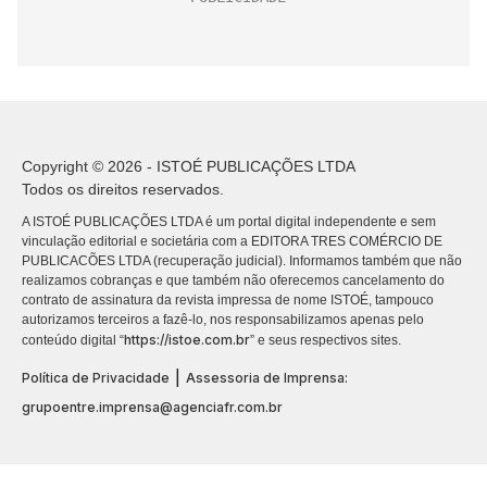
Copyright © 2026 - ISTOÉ PUBLICAÇÕES LTDA
Todos os direitos reservados.
A ISTOÉ PUBLICAÇÕES LTDA é um portal digital independente e sem
vinculação editorial e societária com a EDITORA TRES COMÉRCIO DE
PUBLICACÕES LTDA (recuperação judicial). Informamos também que não
realizamos cobranças e que também não oferecemos cancelamento do
contrato de assinatura da revista impressa de nome ISTOÉ, tampouco
autorizamos terceiros a fazê-lo, nos responsabilizamos apenas pelo
https://istoe.com.br
conteúdo digital “
” e seus respectivos sites.
|
Política de Privacidade
Assessoria de Imprensa:
grupoentre.imprensa@agenciafr.com.br