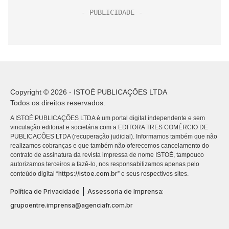
Copyright © 2026 - ISTOÉ PUBLICAÇÕES LTDA
Todos os direitos reservados.
A ISTOÉ PUBLICAÇÕES LTDA é um portal digital independente e sem
vinculação editorial e societária com a EDITORA TRES COMÉRCIO DE
PUBLICACÕES LTDA (recuperação judicial). Informamos também que não
realizamos cobranças e que também não oferecemos cancelamento do
contrato de assinatura da revista impressa de nome ISTOÉ, tampouco
autorizamos terceiros a fazê-lo, nos responsabilizamos apenas pelo
https://istoe.com.br
conteúdo digital “
” e seus respectivos sites.
|
Política de Privacidade
Assessoria de Imprensa:
grupoentre.imprensa@agenciafr.com.br