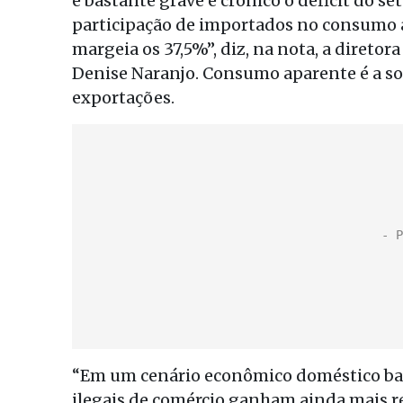
é bastante grave e crônico o déficit do s
participação de importados no consumo a
margeia os 37,5%”, diz, na nota, a direto
Denise Naranjo. Consumo aparente é a s
exportações.
“Em um cenário econômico doméstico bast
ilegais de comércio ganham ainda mais r