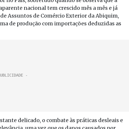
etor no País, sobretudo quando se observa que a
parente nacional tem crescido mês a mês e já
ra de Assuntos de Comércio Exterior da Abiquim,
oma de produção com importações deduzidas as
ante delicado, o combate às práticas desleais e
elevância, uma vez que os danos causados por