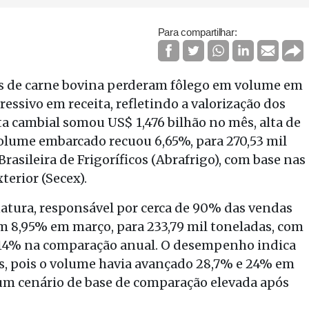
Para compartilhar:
ras de carne bovina perderam fôlego em volume em
sivo em receita, refletindo a valorização dos
ta cambial somou US$ 1,476 bilhão no mês, alta de
olume embarcado recuou 6,65%, para 270,53 mil
asileira de Frigoríficos (Abrafrigo), com base nas
terior (Secex).
atura, responsável por cerca de 90% das vendas
m 8,95% em março, para 233,79 mil toneladas, com
29,14% na comparação anual. O desempenho indica
es, pois o volume havia avançado 28,7% e 24% em
 um cenário de base de comparação elevada após