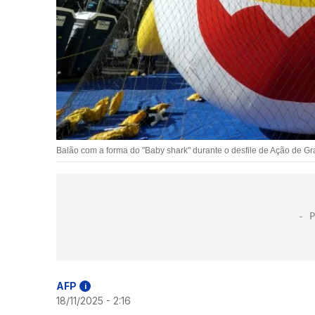
Balão com a forma do "Baby shark" durante o desfile de Ação de G
AFP
i
18/11/2025 - 2:16