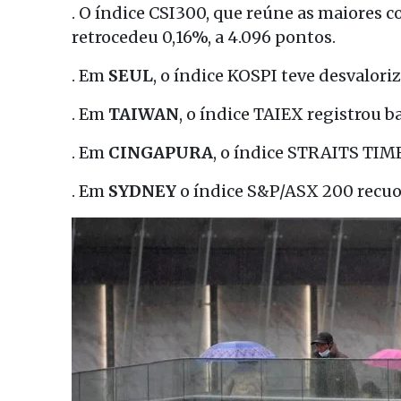
. O índice CSI300, que reúne as maiores
retrocedeu 0,16%, a 4.096 pontos.
. Em
SEUL
, o índice KOSPI teve desvalori
. Em
TAIWAN
, o índice TAIEX registrou b
. Em
CINGAPURA
, o índice STRAITS TIME
. Em
SYDNEY
o índice S&P/ASX 200 recuou