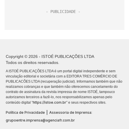
Copyright © 2026 - ISTOÉ PUBLICAÇÕES LTDA
Todos os direitos reservados.
A ISTOÉ PUBLICAÇÕES LTDA é um portal digital independente e sem
vinculação editorial e societária com a EDITORA TRES COMÉRCIO DE
PUBLICACÕES LTDA (recuperação judicial). Informamos também que não
realizamos cobranças e que também não oferecemos cancelamento do
contrato de assinatura da revista impressa de nome ISTOÉ, tampouco
autorizamos terceiros a fazê-lo, nos responsabilizamos apenas pelo
https://istoe.com.br
conteúdo digital “
” e seus respectivos sites.
|
Política de Privacidade
Assessoria de Imprensa:
grupoentre.imprensa@agenciafr.com.br