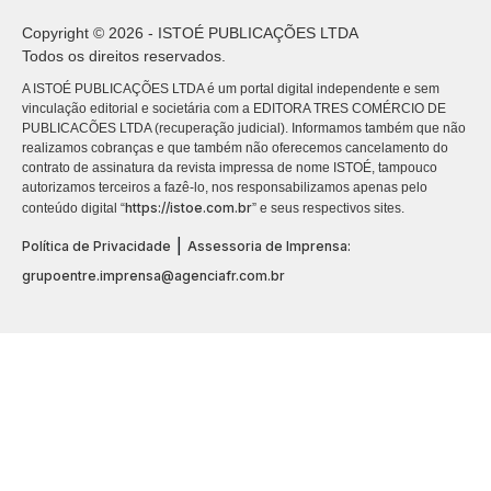
Copyright © 2026 - ISTOÉ PUBLICAÇÕES LTDA
Todos os direitos reservados.
A ISTOÉ PUBLICAÇÕES LTDA é um portal digital independente e sem
vinculação editorial e societária com a EDITORA TRES COMÉRCIO DE
PUBLICACÕES LTDA (recuperação judicial). Informamos também que não
realizamos cobranças e que também não oferecemos cancelamento do
contrato de assinatura da revista impressa de nome ISTOÉ, tampouco
autorizamos terceiros a fazê-lo, nos responsabilizamos apenas pelo
https://istoe.com.br
conteúdo digital “
” e seus respectivos sites.
|
Política de Privacidade
Assessoria de Imprensa:
grupoentre.imprensa@agenciafr.com.br