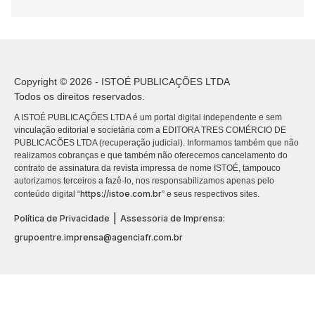
Copyright © 2026 - ISTOÉ PUBLICAÇÕES LTDA
Todos os direitos reservados.
A ISTOÉ PUBLICAÇÕES LTDA é um portal digital independente e sem
vinculação editorial e societária com a EDITORA TRES COMÉRCIO DE
PUBLICACÕES LTDA (recuperação judicial). Informamos também que não
realizamos cobranças e que também não oferecemos cancelamento do
contrato de assinatura da revista impressa de nome ISTOÉ, tampouco
autorizamos terceiros a fazê-lo, nos responsabilizamos apenas pelo
https://istoe.com.br
conteúdo digital “
” e seus respectivos sites.
|
Política de Privacidade
Assessoria de Imprensa:
grupoentre.imprensa@agenciafr.com.br