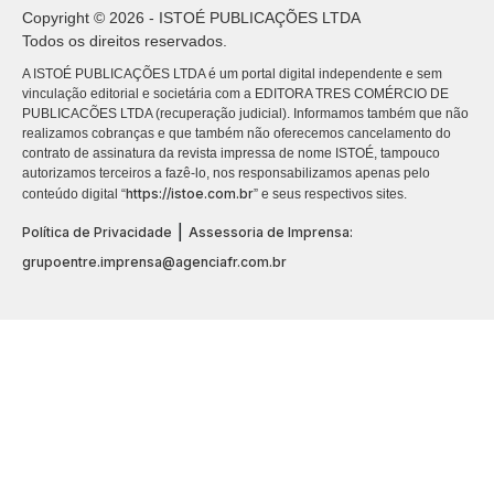
Copyright © 2026 - ISTOÉ PUBLICAÇÕES LTDA
Todos os direitos reservados.
A ISTOÉ PUBLICAÇÕES LTDA é um portal digital independente e sem
vinculação editorial e societária com a EDITORA TRES COMÉRCIO DE
PUBLICACÕES LTDA (recuperação judicial). Informamos também que não
realizamos cobranças e que também não oferecemos cancelamento do
contrato de assinatura da revista impressa de nome ISTOÉ, tampouco
autorizamos terceiros a fazê-lo, nos responsabilizamos apenas pelo
https://istoe.com.br
conteúdo digital “
” e seus respectivos sites.
|
Política de Privacidade
Assessoria de Imprensa:
grupoentre.imprensa@agenciafr.com.br