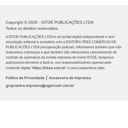
Copyright © 2026 - ISTOÉ PUBLICAÇÕES LTDA
Todos os direitos reservados.
A ISTOÉ PUBLICAÇÕES LTDA é um portal digital independente e sem
vinculação editorial e societária com a EDITORA TRES COMÉRCIO DE
PUBLICACÕES LTDA (recuperação judicial). Informamos também que não
realizamos cobranças e que também não oferecemos cancelamento do
contrato de assinatura da revista impressa de nome ISTOÉ, tampouco
autorizamos terceiros a fazê-lo, nos responsabilizamos apenas pelo
https://istoe.com.br
conteúdo digital “
” e seus respectivos sites.
|
Política de Privacidade
Assessoria de Imprensa:
grupoentre.imprensa@agenciafr.com.br