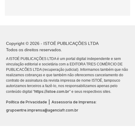
Copyright © 2026 - ISTOÉ PUBLICAÇÕES LTDA
Todos os direitos reservados.
A ISTOÉ PUBLICAÇÕES LTDA é um portal digital independente e sem
vinculação editorial e societária com a EDITORA TRES COMÉRCIO DE
PUBLICACÕES LTDA (recuperação judicial). Informamos também que não
realizamos cobranças e que também não oferecemos cancelamento do
contrato de assinatura da revista impressa de nome ISTOÉ, tampouco
autorizamos terceiros a fazê-lo, nos responsabilizamos apenas pelo
https://istoe.com.br
conteúdo digital “
” e seus respectivos sites.
|
Política de Privacidade
Assessoria de Imprensa:
grupoentre.imprensa@agenciafr.com.br