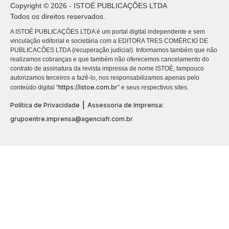
Copyright © 2026 - ISTOÉ PUBLICAÇÕES LTDA
Todos os direitos reservados.
A ISTOÉ PUBLICAÇÕES LTDA é um portal digital independente e sem
vinculação editorial e societária com a EDITORA TRES COMÉRCIO DE
PUBLICACÕES LTDA (recuperação judicial). Informamos também que não
realizamos cobranças e que também não oferecemos cancelamento do
contrato de assinatura da revista impressa de nome ISTOÉ, tampouco
autorizamos terceiros a fazê-lo, nos responsabilizamos apenas pelo
https://istoe.com.br
conteúdo digital “
” e seus respectivos sites.
|
Política de Privacidade
Assessoria de Imprensa:
grupoentre.imprensa@agenciafr.com.br