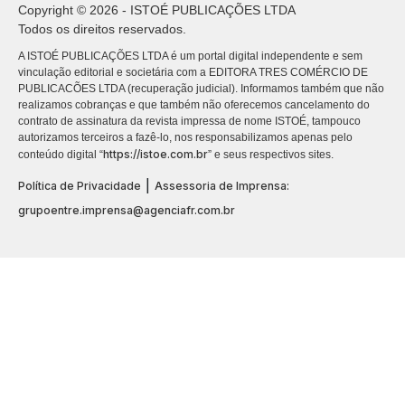
Copyright © 2026 - ISTOÉ PUBLICAÇÕES LTDA
Todos os direitos reservados.
A ISTOÉ PUBLICAÇÕES LTDA é um portal digital independente e sem
vinculação editorial e societária com a EDITORA TRES COMÉRCIO DE
PUBLICACÕES LTDA (recuperação judicial). Informamos também que não
realizamos cobranças e que também não oferecemos cancelamento do
contrato de assinatura da revista impressa de nome ISTOÉ, tampouco
autorizamos terceiros a fazê-lo, nos responsabilizamos apenas pelo
https://istoe.com.br
conteúdo digital “
” e seus respectivos sites.
|
Política de Privacidade
Assessoria de Imprensa:
grupoentre.imprensa@agenciafr.com.br