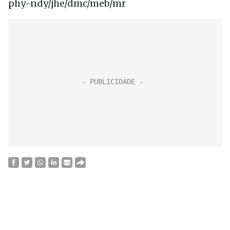
phy-ndy/jhe/dmc/meb/mr