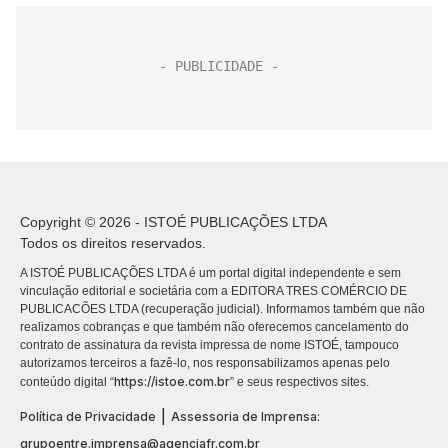
Copyright © 2026 - ISTOÉ PUBLICAÇÕES LTDA
Todos os direitos reservados.
A ISTOÉ PUBLICAÇÕES LTDA é um portal digital independente e sem
vinculação editorial e societária com a EDITORA TRES COMÉRCIO DE
PUBLICACÕES LTDA (recuperação judicial). Informamos também que não
realizamos cobranças e que também não oferecemos cancelamento do
contrato de assinatura da revista impressa de nome ISTOÉ, tampouco
autorizamos terceiros a fazê-lo, nos responsabilizamos apenas pelo
https://istoe.com.br
conteúdo digital “
” e seus respectivos sites.
|
Política de Privacidade
Assessoria de Imprensa:
grupoentre.imprensa@agenciafr.com.br