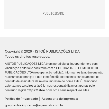
Copyright © 2026 - ISTOÉ PUBLICAÇÕES LTDA
Todos os direitos reservados.
A ISTOÉ PUBLICAÇÕES LTDA é um portal digital independente e sem
vinculação editorial e societária com a EDITORA TRES COMÉRCIO DE
PUBLICACÕES LTDA (recuperação judicial). Informamos também que não
realizamos cobranças e que também não oferecemos cancelamento do
contrato de assinatura da revista impressa de nome ISTOÉ, tampouco
autorizamos terceiros a fazê-lo, nos responsabilizamos apenas pelo
https://istoe.com.br
conteúdo digital “
” e seus respectivos sites.
|
Política de Privacidade
Assessoria de Imprensa:
grupoentre.imprensa@agenciafr.com.br