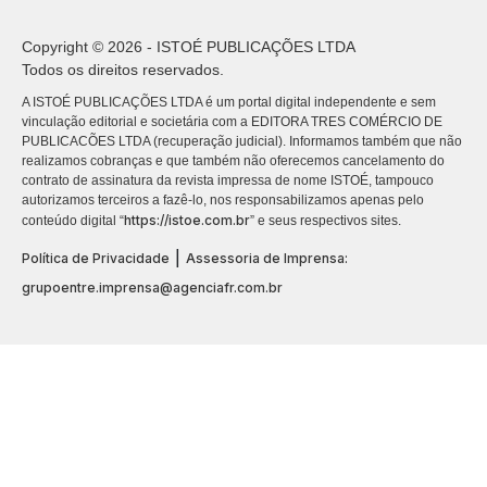
Copyright © 2026 - ISTOÉ PUBLICAÇÕES LTDA
Todos os direitos reservados.
A ISTOÉ PUBLICAÇÕES LTDA é um portal digital independente e sem
vinculação editorial e societária com a EDITORA TRES COMÉRCIO DE
PUBLICACÕES LTDA (recuperação judicial). Informamos também que não
realizamos cobranças e que também não oferecemos cancelamento do
contrato de assinatura da revista impressa de nome ISTOÉ, tampouco
autorizamos terceiros a fazê-lo, nos responsabilizamos apenas pelo
https://istoe.com.br
conteúdo digital “
” e seus respectivos sites.
|
Política de Privacidade
Assessoria de Imprensa:
grupoentre.imprensa@agenciafr.com.br