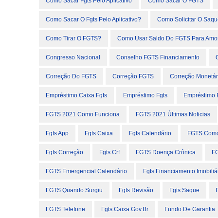
Como Sacar Fgts Pelo Aplicativo
Como Sacar O FGTS
Como Sacar O Fgts Pelo Aplicativo?
Como Solicitar O Saqu
Como Tirar O FGTS?
Como Usar Saldo Do FGTS Para Amor
Congresso Nacional
Conselho FGTS Financiamento
Correção Do FGTS
Correção FGTS
Correção Monetár
Empréstimo Caixa Fgts
Empréstimo Fgts
Empréstimo 
FGTS 2021 Como Funciona
FGTS 2021 Últimas Noticias
Fgts App
Fgts Caixa
Fgts Calendário
FGTS Como
Fgts Correção
Fgts Crf
FGTS Doença Crônica
FG
FGTS Emergencial Calendário
Fgts Financiamento Imobiliá
FGTS Quando Surgiu
Fgts Revisão
Fgts Saque
FGTS Telefone
Fgts.caixa.gov.br
Fundo De Garantia