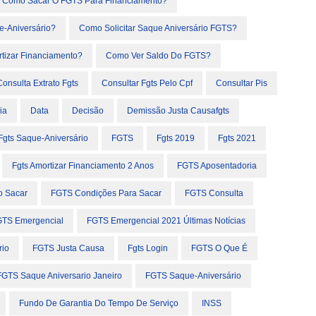
Como Sacar O FGTS Para Financiamento?
e-Aniversário?
Como Solicitar Saque Aniversário FGTS?
tizar Financiamento?
Como Ver Saldo Do FGTS?
Consulta Extrato Fgts
Consultar Fgts Pelo Cpf
Consultar Pis
ia
Data
Decisão
Demissão Justa Causafgts
Fgts Saque-Aniversário
FGTS
Fgts 2019
Fgts 2021
Fgts Amortizar Financiamento 2 Anos
FGTS Aposentadoria
 Sacar
FGTS Condições Para Sacar
FGTS Consulta
TS Emergencial
FGTS Emergencial 2021 Últimas Notícias
rio
FGTS Justa Causa
Fgts Login
FGTS O Que É
FGTS Saque Aniversario Janeiro
FGTS Saque-Aniversário
Fundo De Garantia Do Tempo De Serviço
INSS