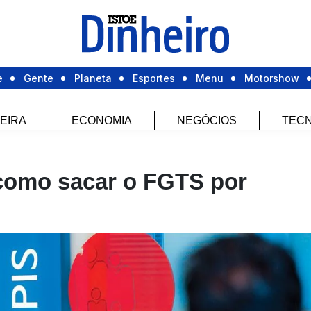
e
Gente
Planeta
Esportes
Menu
Motorshow
EIRA
ECONOMIA
NEGÓCIOS
TECN
 como sacar o FGTS por