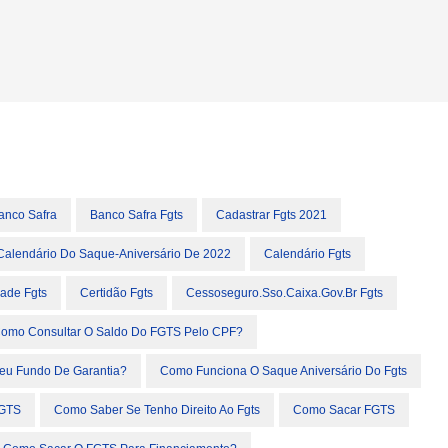
anco Safra
Banco Safra Fgts
Cadastrar Fgts 2021
Calendário Do Saque-Aniversário De 2022
Calendário Fgts
dade Fgts
Certidão Fgts
Cessoseguro.sso.caixa.gov.br Fgts
omo Consultar O Saldo Do FGTS Pelo CPF?
eu Fundo De Garantia?
Como Funciona O Saque Aniversário Do Fgts
FGTS
Como Saber Se Tenho Direito Ao Fgts
Como Sacar FGTS