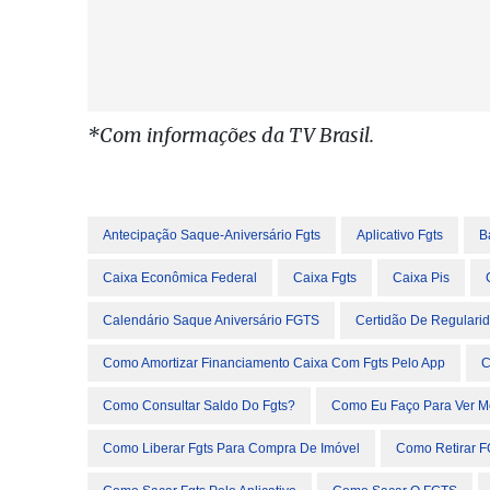
*Com informações da TV Brasil.
Antecipação Saque-Aniversário Fgts
Aplicativo Fgts
B
Caixa Econômica Federal
Caixa Fgts
Caixa Pis
Calendário Saque Aniversário FGTS
Certidão De Regulari
Como Amortizar Financiamento Caixa Com Fgts Pelo App
C
Como Consultar Saldo Do Fgts?
Como Eu Faço Para Ver M
Como Liberar Fgts Para Compra De Imóvel
Como Retirar 