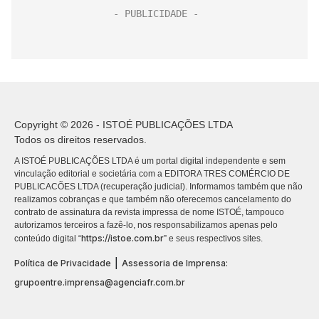
Copyright © 2026 - ISTOÉ PUBLICAÇÕES LTDA
Todos os direitos reservados.
A ISTOÉ PUBLICAÇÕES LTDA é um portal digital independente e sem
vinculação editorial e societária com a EDITORA TRES COMÉRCIO DE
PUBLICACÕES LTDA (recuperação judicial). Informamos também que não
realizamos cobranças e que também não oferecemos cancelamento do
contrato de assinatura da revista impressa de nome ISTOÉ, tampouco
autorizamos terceiros a fazê-lo, nos responsabilizamos apenas pelo
https://istoe.com.br
conteúdo digital “
” e seus respectivos sites.
|
Política de Privacidade
Assessoria de Imprensa:
grupoentre.imprensa@agenciafr.com.br