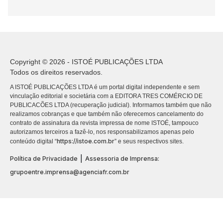
Copyright © 2026 - ISTOÉ PUBLICAÇÕES LTDA
Todos os direitos reservados.
A ISTOÉ PUBLICAÇÕES LTDA é um portal digital independente e sem
vinculação editorial e societária com a EDITORA TRES COMÉRCIO DE
PUBLICACÕES LTDA (recuperação judicial). Informamos também que não
realizamos cobranças e que também não oferecemos cancelamento do
contrato de assinatura da revista impressa de nome ISTOÉ, tampouco
autorizamos terceiros a fazê-lo, nos responsabilizamos apenas pelo
https://istoe.com.br
conteúdo digital “
” e seus respectivos sites.
|
Política de Privacidade
Assessoria de Imprensa:
grupoentre.imprensa@agenciafr.com.br