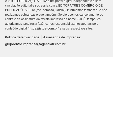
A ISTOÉ PUBLICAÇÕES LTDA é um portal digital independente e sem
vinculação editorial e societária com a EDITORA TRES COMÉRCIO DE
PUBLICACÕES LTDA (recuperação judicial). Informamos também que não
realizamos cobranças e que também não oferecemos cancelamento do
contrato de assinatura da revista impressa de nome ISTOÉ, tampouco
autorizamos terceiros a fazê-lo, nos responsabilizamos apenas pelo
https://istoe.com.br
conteúdo digital “
” e seus respectivos sites.
|
Política de Privacidade
Assessoria de Imprensa:
grupoentre.imprensa@agenciafr.com.br