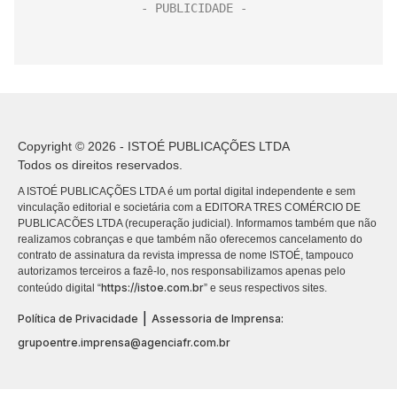
Copyright © 2026 - ISTOÉ PUBLICAÇÕES LTDA
Todos os direitos reservados.
A ISTOÉ PUBLICAÇÕES LTDA é um portal digital independente e sem
vinculação editorial e societária com a EDITORA TRES COMÉRCIO DE
PUBLICACÕES LTDA (recuperação judicial). Informamos também que não
realizamos cobranças e que também não oferecemos cancelamento do
contrato de assinatura da revista impressa de nome ISTOÉ, tampouco
autorizamos terceiros a fazê-lo, nos responsabilizamos apenas pelo
https://istoe.com.br
conteúdo digital “
” e seus respectivos sites.
|
Política de Privacidade
Assessoria de Imprensa:
grupoentre.imprensa@agenciafr.com.br