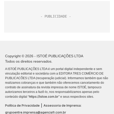
Copyright © 2026 - ISTOÉ PUBLICAÇÕES LTDA
Todos os direitos reservados.
A ISTOÉ PUBLICAÇÕES LTDA é um portal digital independente e sem
vinculação editorial e societária com a EDITORA TRES COMÉRCIO DE
PUBLICACÕES LTDA (recuperação judicial). Informamos também que não
realizamos cobranças e que também não oferecemos cancelamento do
contrato de assinatura da revista impressa de nome ISTOÉ, tampouco
autorizamos terceiros a fazê-lo, nos responsabilizamos apenas pelo
https://istoe.com.br
conteúdo digital “
” e seus respectivos sites.
|
Política de Privacidade
Assessoria de Imprensa:
grupoentre.imprensa@agenciafr.com.br