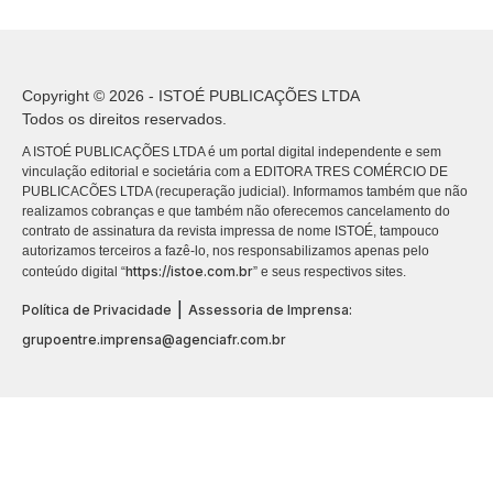
Copyright © 2026 - ISTOÉ PUBLICAÇÕES LTDA
Todos os direitos reservados.
A ISTOÉ PUBLICAÇÕES LTDA é um portal digital independente e sem
vinculação editorial e societária com a EDITORA TRES COMÉRCIO DE
PUBLICACÕES LTDA (recuperação judicial). Informamos também que não
realizamos cobranças e que também não oferecemos cancelamento do
contrato de assinatura da revista impressa de nome ISTOÉ, tampouco
autorizamos terceiros a fazê-lo, nos responsabilizamos apenas pelo
https://istoe.com.br
conteúdo digital “
” e seus respectivos sites.
|
Política de Privacidade
Assessoria de Imprensa:
grupoentre.imprensa@agenciafr.com.br