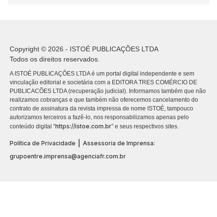
Copyright © 2026 - ISTOÉ PUBLICAÇÕES LTDA
Todos os direitos reservados.
A ISTOÉ PUBLICAÇÕES LTDA é um portal digital independente e sem
vinculação editorial e societária com a EDITORA TRES COMÉRCIO DE
PUBLICACÕES LTDA (recuperação judicial). Informamos também que não
realizamos cobranças e que também não oferecemos cancelamento do
contrato de assinatura da revista impressa de nome ISTOÉ, tampouco
autorizamos terceiros a fazê-lo, nos responsabilizamos apenas pelo
https://istoe.com.br
conteúdo digital “
” e seus respectivos sites.
|
Política de Privacidade
Assessoria de Imprensa:
grupoentre.imprensa@agenciafr.com.br