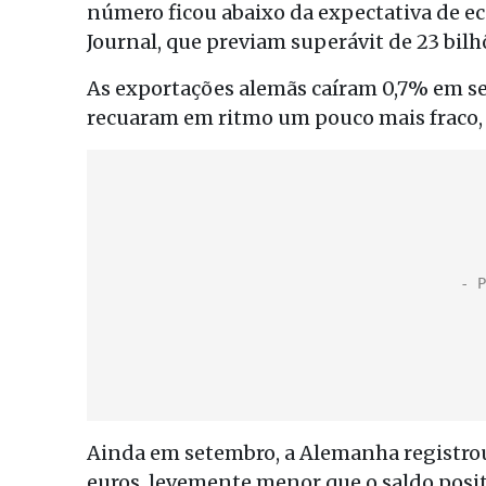
número ficou abaixo da expectativa de e
Journal, que previam superávit de 23 bilh
As exportações alemãs caíram 0,7% em s
recuaram em ritmo um pouco mais fraco, 
Ainda em setembro, a Alemanha registrou
euros, levemente menor que o saldo posit