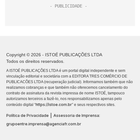
Copyright © 2026 - ISTOÉ PUBLICAÇÕES LTDA
Todos os direitos reservados.
A ISTOÉ PUBLICAÇÕES LTDA é um portal digital independente e sem
vinculação editorial e societária com a EDITORA TRES COMÉRCIO DE
PUBLICACÕES LTDA (recuperação judicial). Informamos também que não
realizamos cobranças e que também não oferecemos cancelamento do
contrato de assinatura da revista impressa de nome ISTOÉ, tampouco
autorizamos terceiros a fazê-lo, nos responsabilizamos apenas pelo
https://istoe.com.br
conteúdo digital “
” e seus respectivos sites.
|
Política de Privacidade
Assessoria de Imprensa:
grupoentre.imprensa@agenciafr.com.br