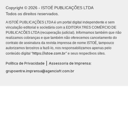
Copyright © 2026 - ISTOÉ PUBLICAÇÕES LTDA
Todos os direitos reservados.
A ISTOÉ PUBLICAÇÕES LTDA é um portal digital independente e sem
vinculação editorial e societária com a EDITORA TRES COMÉRCIO DE
PUBLICACÕES LTDA (recuperação judicial). Informamos também que não
realizamos cobranças e que também não oferecemos cancelamento do
contrato de assinatura da revista impressa de nome ISTOÉ, tampouco
autorizamos terceiros a fazê-lo, nos responsabilizamos apenas pelo
https://istoe.com.br
conteúdo digital “
” e seus respectivos sites.
|
Política de Privacidade
Assessoria de Imprensa:
grupoentre.imprensa@agenciafr.com.br