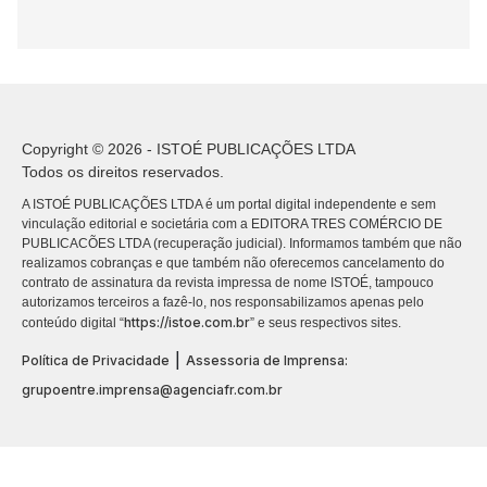
Copyright © 2026 - ISTOÉ PUBLICAÇÕES LTDA
Todos os direitos reservados.
A ISTOÉ PUBLICAÇÕES LTDA é um portal digital independente e sem
vinculação editorial e societária com a EDITORA TRES COMÉRCIO DE
PUBLICACÕES LTDA (recuperação judicial). Informamos também que não
realizamos cobranças e que também não oferecemos cancelamento do
contrato de assinatura da revista impressa de nome ISTOÉ, tampouco
autorizamos terceiros a fazê-lo, nos responsabilizamos apenas pelo
https://istoe.com.br
conteúdo digital “
” e seus respectivos sites.
|
Política de Privacidade
Assessoria de Imprensa:
grupoentre.imprensa@agenciafr.com.br