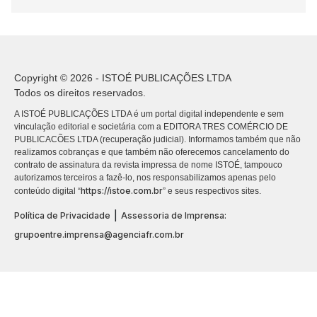
Copyright © 2026 - ISTOÉ PUBLICAÇÕES LTDA
Todos os direitos reservados.
A ISTOÉ PUBLICAÇÕES LTDA é um portal digital independente e sem
vinculação editorial e societária com a EDITORA TRES COMÉRCIO DE
PUBLICACÕES LTDA (recuperação judicial). Informamos também que não
realizamos cobranças e que também não oferecemos cancelamento do
contrato de assinatura da revista impressa de nome ISTOÉ, tampouco
autorizamos terceiros a fazê-lo, nos responsabilizamos apenas pelo
https://istoe.com.br
conteúdo digital “
” e seus respectivos sites.
|
Política de Privacidade
Assessoria de Imprensa:
grupoentre.imprensa@agenciafr.com.br