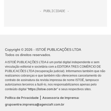
Copyright © 2026 - ISTOÉ PUBLICAÇÕES LTDA
Todos os direitos reservados.
A ISTOÉ PUBLICAÇÕES LTDA é um portal digital independente e sem
vinculação editorial e societária com a EDITORA TRES COMÉRCIO DE
PUBLICACÕES LTDA (recuperação judicial). Informamos também que não
realizamos cobranças e que também não oferecemos cancelamento do
contrato de assinatura da revista impressa de nome ISTOÉ, tampouco
autorizamos terceiros a fazê-lo, nos responsabilizamos apenas pelo
https://istoe.com.br
conteúdo digital “
” e seus respectivos sites.
|
Política de Privacidade
Assessoria de Imprensa:
grupoentre.imprensa@agenciafr.com.br