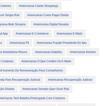
Credores
Americanas Calote Shoppings
ir Sergio Rial
Americanas Como Pagar Dívida
presa Beto Sicupira
Americanas Digital Desaba
ad App
Americanas E-Commerce
Americanas E-Mails
bo
Americanas FII
Americanas Fraude Presidente Do Itaú
 Imobiliários Riscos
Americanas Galpões
Americanas Imóveis
r Credores
Americanas O Que Contém Os E-Mails
vê Aumento De Remuneração Para Conselheiros
sta Para Recuperação Judicial
Americanas Recuperação Judicial
ão Dívidas
Americanas Senado Quer Ouvir Rial
mericanas Tem Batalha Prolongada Com Credores