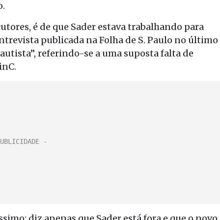
o.
cutores, é de que Sader estava trabalhando para
entrevista publicada na Folha de S. Paulo no último
autista”, referindo-se a uma suposta falta de
inC.
ssimo: diz apenas que Sader está fora e que o novo