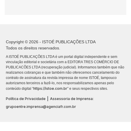
Copyright © 2026 - ISTOÉ PUBLICAÇÕES LTDA
Todos os direitos reservados.
A ISTOÉ PUBLICAÇÕES LTDA é um portal digital independente e sem
vinculação editorial e societária com a EDITORA TRES COMÉRCIO DE
PUBLICACÕES LTDA (recuperação judicial). Informamos também que não
realizamos cobranças e que também não oferecemos cancelamento do
contrato de assinatura da revista impressa de nome ISTOÉ, tampouco
autorizamos terceiros a fazê-lo, nos responsabilizamos apenas pelo
https://istoe.com.br
conteúdo digital “
” e seus respectivos sites.
|
Política de Privacidade
Assessoria de Imprensa:
grupoentre.imprensa@agenciafr.com.br