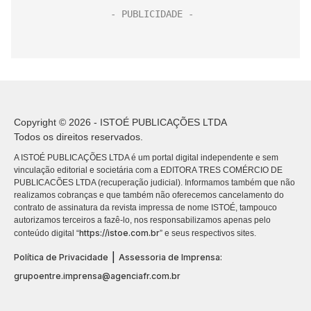
Copyright © 2026 - ISTOÉ PUBLICAÇÕES LTDA
Todos os direitos reservados.
A ISTOÉ PUBLICAÇÕES LTDA é um portal digital independente e sem
vinculação editorial e societária com a EDITORA TRES COMÉRCIO DE
PUBLICACÕES LTDA (recuperação judicial). Informamos também que não
realizamos cobranças e que também não oferecemos cancelamento do
contrato de assinatura da revista impressa de nome ISTOÉ, tampouco
autorizamos terceiros a fazê-lo, nos responsabilizamos apenas pelo
https://istoe.com.br
conteúdo digital “
” e seus respectivos sites.
|
Política de Privacidade
Assessoria de Imprensa:
grupoentre.imprensa@agenciafr.com.br